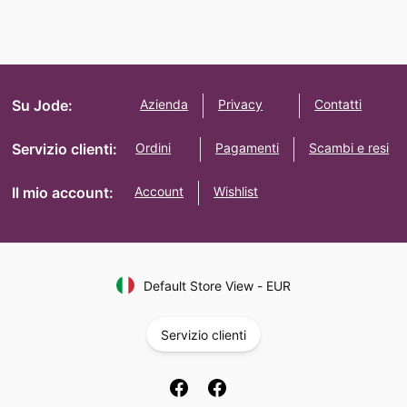
Su Jode:
Azienda
Privacy
Contatti
Servizio clienti:
Ordini
Pagamenti
Scambi e resi
Il mio account:
Account
Wishlist
Default Store View
-
EUR
Servizio clienti