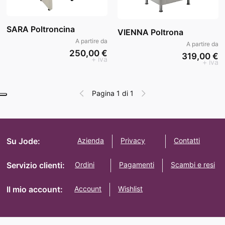
SARA Poltroncina
VIENNA Poltrona
A partire da
A partire da
250,00 €
319,00 €
+ iva
+ iva
Pagina 1 di 1
Su Jode:
Azienda
Privacy
Contatti
Servizio clienti:
Ordini
Pagamenti
Scambi e resi
Il mio account:
Account
Wishlist