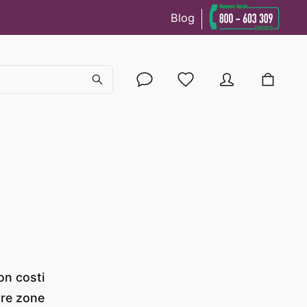
Blog
cy
con costi
tre zone