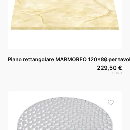
Piano rettangolare MARMOREO 120x80 per tavol
A partire da
229,50 €
+ iva