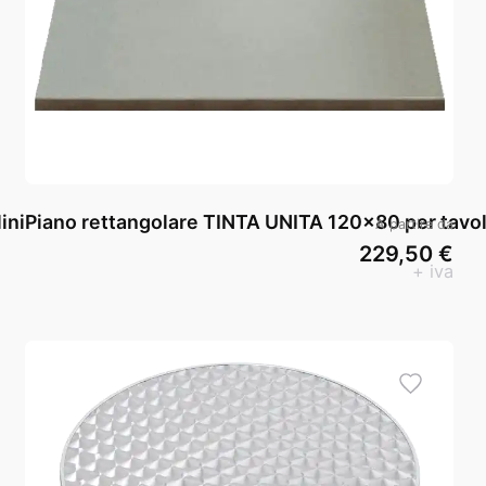
ini
Piano rettangolare TINTA UNITA 120x80 per tavol
A partire da
229,50 €
+ iva