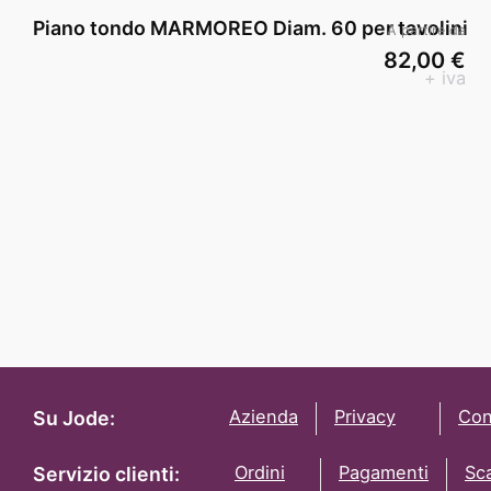
Piano tondo MARMOREO Diam. 60 per tavolini
A partire da
82,00 €
+ iva
Azienda
Privacy
Con
Su Jode:
Ordini
Pagamenti
Sc
Servizio clienti: