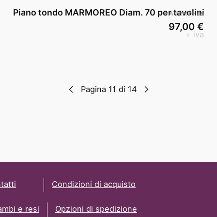
Piano tondo MARMOREO Diam. 70 per tavolini
A partire da
97,00 €
+ iva
Pagina 11 di 14
tatti
Condizioni di acquisto
ambi e resi
Opzioni di spedizione