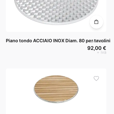
Piano tondo ACCIAIO INOX Diam. 80 per tavolini
A partire da
92,00 €
+ iva