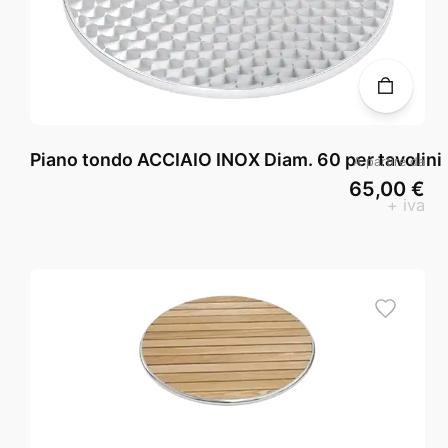
Piano tondo ACCIAIO INOX Diam. 60 per tavolini
A partire da
65,00 €
+ iva