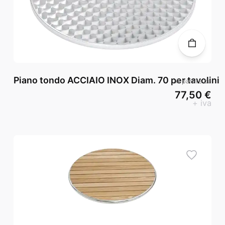
Piano tondo ACCIAIO INOX Diam. 70 per tavolini
A partire da
77,50 €
+ iva