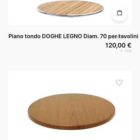
Piano tondo DOGHE LEGNO Diam. 70 per tavolini
A partire da
120,00 €
+ iva