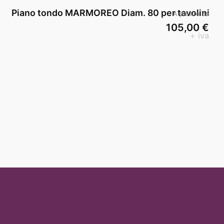
Piano tondo MARMOREO Diam. 80 per tavolini
A partire da
105,00 €
+ iva