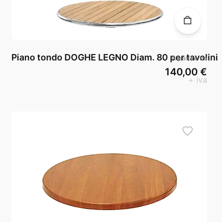
Piano tondo DOGHE LEGNO Diam. 80 per tavolini
A partire da
140,00 €
+ iva