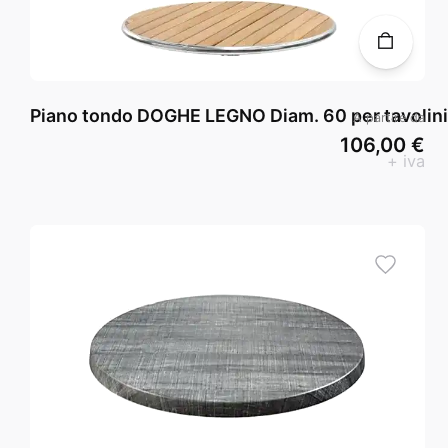
Piano tondo DOGHE LEGNO Diam. 60 per tavolini
A partire da
106,00 €
+ iva