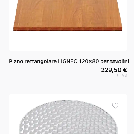
Piano rettangolare LIGNEO 120x80 per tavolini
A partire da
229,50 €
+ iva