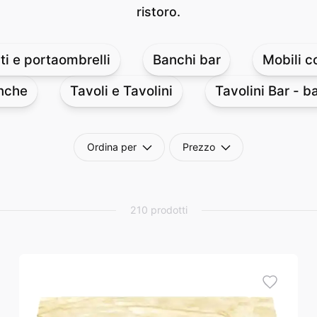
ristoro.
i e portaombrelli
Banchi bar
Mobili c
nche
Tavoli e Tavolini
Tavolini Bar - b
Ordina per
Prezzo
210 prodotti