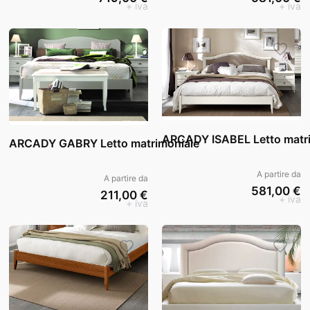
+ iva
+ iva
ARCADY ISABEL Letto matr
ARCADY GABRY Letto matrimoniale
A partire da
A partire da
581,00 €
211,00 €
+ iva
+ iva