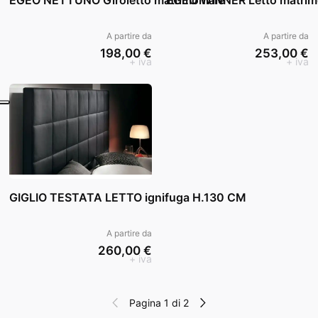
A partire da
A partire da
198,00 €
253,00 €
+ iva
+ iva
GIGLIO TESTATA LETTO ignifuga H.130 CM
A partire da
260,00 €
+ iva
Pagina 1 di 2