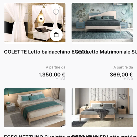
COLETTE Letto baldacchino c/tende
EGEO Letto Matrimoniale S
A partire da
A partire da
1.350,00 €
369,00 €
+ iva
+ iva
EGEO NETTUNO Giroletto matrimoniale
EGEO WINNER Letto matrim