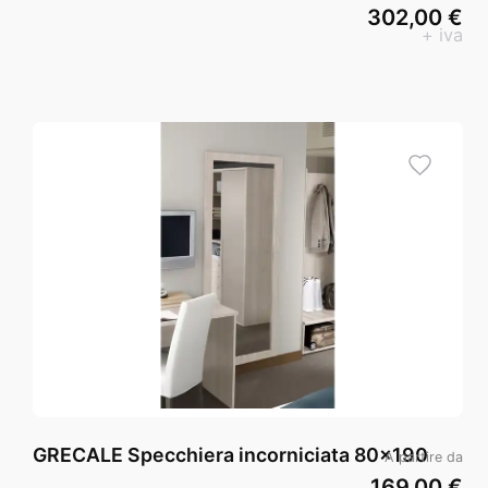
302,00 €
+ iva
GRECALE Specchiera incorniciata 80x190
A partire da
169,00 €