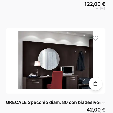
122,00 €
+ iva
GRECALE Specchio diam. 80 con biadesivo
A partire da
42,00 €