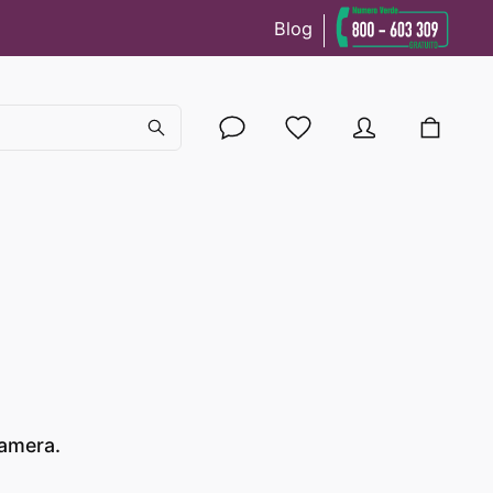
Blog
cy
camera.