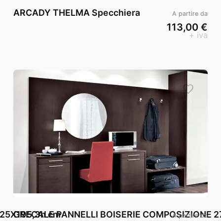
ARCADY THELMA Specchiera
A partire da
113,00 €
+ iva
25X195,3h cm
GRECALE PANNELLI BOISERIE COMPOSIZIONE 2
A partire da