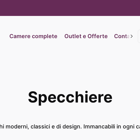
iva sulla raccolta
Le tue preferenze relative alla priva
Camere complete
Outlet e Offerte
Contatti
Specchiere
i moderni, classici e di design. Immancabili in ogni 