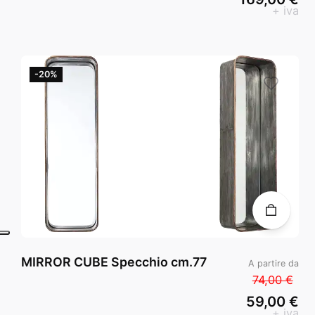
+ iva
-20%
MIRROR CUBE Specchio cm.77
A partire da
74,00 €
59,00 €
+ iva