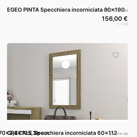
EGEO PINTA Specchiera incorniciata 80x190
A partire da
156,00 €
+ iva
70x2,4x195,3h cm
GRECALE Specchiera incorniciata 60x112
A partire da