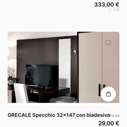
333,00 €
+ iva
GRECALE Specchio 32x147 con biadesivo
A partire da
29,00 €