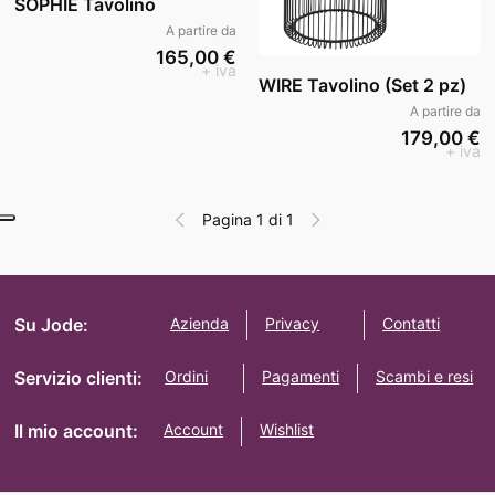
SOPHIE Tavolino
A partire da
165,00 €
+ iva
WIRE Tavolino (Set 2 pz)
A partire da
179,00 €
+ iva
Pagina 1 di 1
Su Jode:
Azienda
Privacy
Contatti
Servizio clienti:
Ordini
Pagamenti
Scambi e resi
Il mio account:
Account
Wishlist