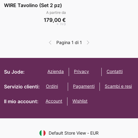
WIRE Tavolino (Set 2 pz)
A partire da
179,00 €
+ iva
Pagina 1 di 1
Su Jode:
Azienda
Privacy
Contatti
Servizio clienti:
Ordini
Pagamenti
Scambi e resi
Il mio account:
Account
Wishlist
Default Store View
-
EUR