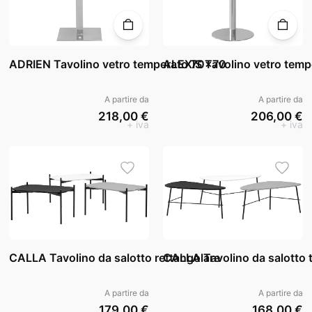
ADRIEN Tavolino vetro temperato 70x70
ALEXIS Tavolino vetro tem
A partire da
A partire da
218,00 €
206,00 €
+ iva
+ iva
CALLA Tavolino da salotto rettangolare
CALLA Tavolino da salotto t
A partire da
A partire da
179,00 €
168,00 €