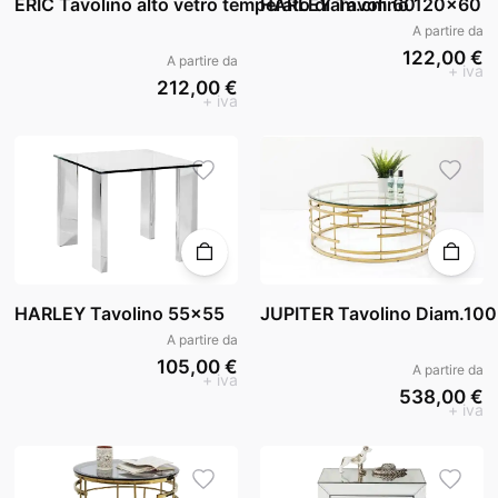
ERIC Tavolino alto vetro temperato diam.cm.60
HARLEY Tavolino 120x60
A partire da
122,00 €
A partire da
+ iva
212,00 €
+ iva
HARLEY Tavolino 55x55
JUPITER Tavolino Diam.100
A partire da
105,00 €
A partire da
+ iva
538,00 €
+ iva