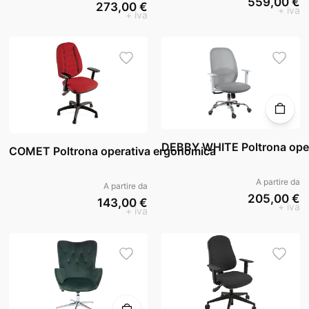
559,00 €
273,00 €
+ iva
+ iva
DEBBY WHITE Poltrona ope
COMET Poltrona operativa ergonomica
A partire da
A partire da
205,00 €
143,00 €
+ iva
+ iva