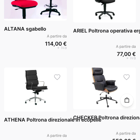
ALTANA sgabello
ARIEL Poltrona operativa e
A partire da
114,00 €
A partire da
+ iva
77,00 €
+ iva
CHECKER Poltrona direzion
ATHENA Poltrona direzionale in ecopelle
A partire da
A partire da