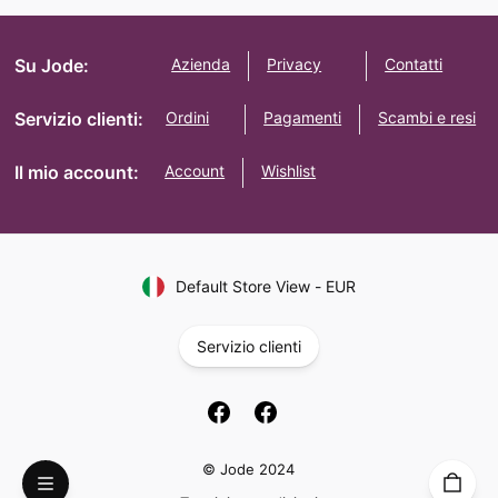
Su Jode:
Azienda
Privacy
Contatti
Servizio clienti:
Ordini
Pagamenti
Scambi e resi
Il mio account:
Account
Wishlist
Default Store View
-
EUR
Servizio clienti
© Jode 2024