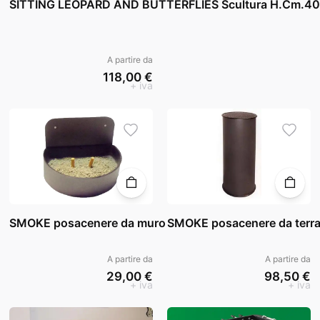
SITTING LEOPARD AND BUTTERFLIES Scultura H.Cm.40
A partire da
118,00 €
+ iva
SMOKE posacenere da muro
SMOKE posacenere da terr
A partire da
A partire da
29,00 €
98,50 €
+ iva
+ iva