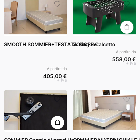
SMOOTH SOMMIER+TESTATA Singolo
SOCCER Calcetto
A partire da
558,00 €
+ iva
A partire da
405,00 €
+ iva
SOMMIER Coppia di ganci Unione
SOMMIER MATRIMONIALE I