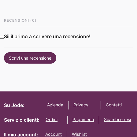
RECENSIONI
(
0
)
Sii il primo a scrivere una recensione!
Scrivi una recensione
Su Jode:
Azienda
Privacy
Contatti
Servizio clienti:
Ordini
Pagamenti
Scambi e resi
Il mio account:
Account
Wishlist