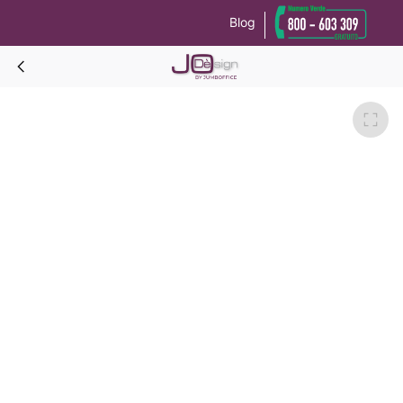
Blog
Le tue preferenze relative alla privacy
Informativa sulla raccolta
ARCADY Armadio 1 anta scorniciata da cm.60-Bianco Antico