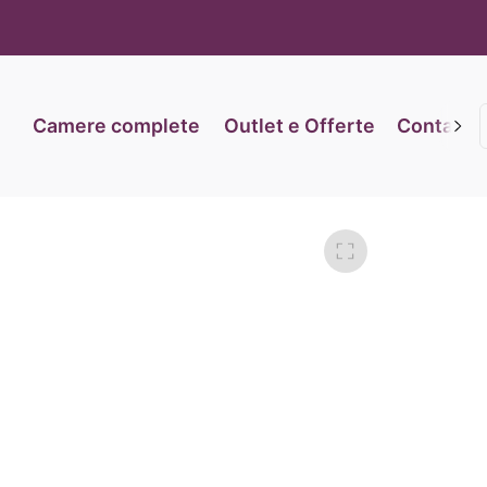
iva sulla raccolta
Le tue preferenze relative alla priva
Camere complete
Outlet e Offerte
Contatti