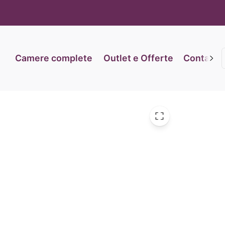
iva sulla raccolta
Le tue preferenze relative alla priva
Camere complete
Outlet e Offerte
Contatti