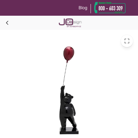
Blog
Le tue preferenze relative alla privacy
Informativa sulla raccolta
BALLOON BEAR Figura Decorativa h.73 CM