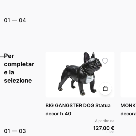
01
—
04
Per
completar
e la
selezione
BIG GANGSTER DOG Statua
MONKE
decor h.40
decor
A partire da
127,00 €
01
—
03
+ iva