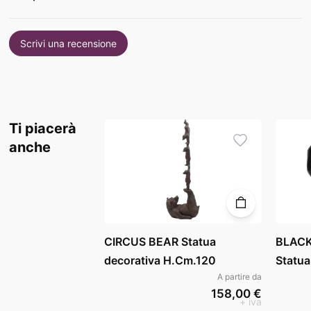
Scrivi una recensione
Ti piacerà
anche
CIRCUS BEAR Statua
BLACK
decorativa H.Cm.120
Statua
A partire da
158,00 €
+ iva