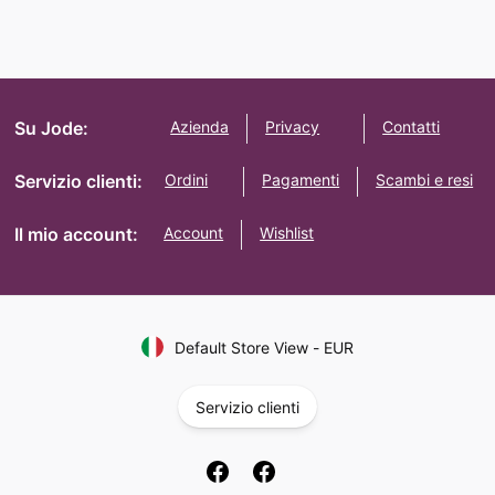
Su Jode:
Azienda
Privacy
Contatti
Servizio clienti:
Ordini
Pagamenti
Scambi e resi
Il mio account:
Account
Wishlist
Default Store View
-
EUR
Servizio clienti