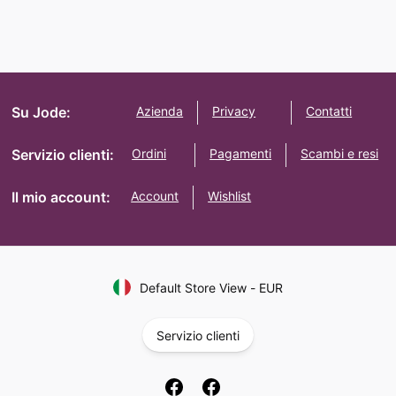
Su Jode:
Azienda
Privacy
Contatti
Servizio clienti:
Ordini
Pagamenti
Scambi e resi
Il mio account:
Account
Wishlist
Default Store View
-
EUR
Servizio clienti