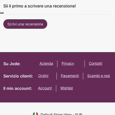
Sii il primo a scrivere una recensione!
Scrivi una recensione
Su Jode:
Azienda
Privacy
Contatti
Servizio clienti:
Ordini
Pagamenti
Scambi e resi
Il mio account:
Account
Wishlist
Default Store View
-
EUR