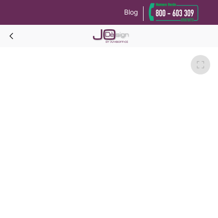
Blog
Le tue preferenze relative alla privacy
Informativa sulla raccolta
CUBODESK Scrivania a 6 caselle-Rovere