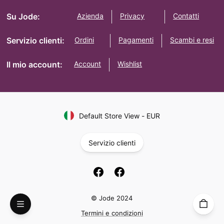
Su Jode:
Azienda
Privacy
Contatti
Servizio clienti:
Ordini
Pagamenti
Scambi e resi
Il mio account:
Account
Wishlist
Default Store View
-
EUR
Servizio clienti
© Jode 2024
Termini e condizioni