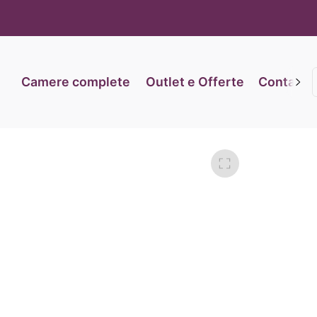
iva sulla raccolta
Le tue preferenze relative alla priva
Camere complete
Outlet e Offerte
Contatti