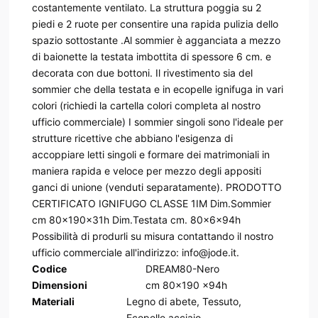
costantemente ventilato. La struttura poggia su 2
piedi e 2 ruote per consentire una rapida pulizia dello
spazio sottostante .Al sommier è agganciata a mezzo
di baionette la testata imbottita di spessore 6 cm. e
decorata con due bottoni. Il rivestimento sia del
sommier che della testata e in ecopelle ignifuga in vari
colori (richiedi la cartella colori completa al nostro
ufficio commerciale) I sommier singoli sono l'ideale per
strutture ricettive che abbiano l'esigenza di
accoppiare letti singoli e formare dei matrimoniali in
maniera rapida e veloce per mezzo degli appositi
ganci di unione (venduti separatamente). PRODOTTO
CERTIFICATO IGNIFUGO CLASSE 1IM Dim.Sommier
cm 80x190x31h Dim.Testata cm. 80x6x94h
Possibilità di produrli su misura contattando il nostro
ufficio commerciale all'indirizzo: info@jode.it.
Codice
DREAM80-Nero
Dimensioni
cm 80x190 x94h
Materiali
Legno di abete, Tessuto,
Ecopelle,acciaio