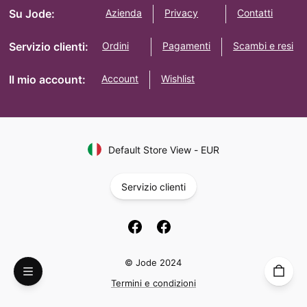
Su Jode:
Azienda
Privacy
Contatti
Servizio clienti:
Ordini
Pagamenti
Scambi e resi
Il mio account:
Account
Wishlist
Default Store View
-
EUR
Servizio clienti
© Jode 2024
Termini e condizioni