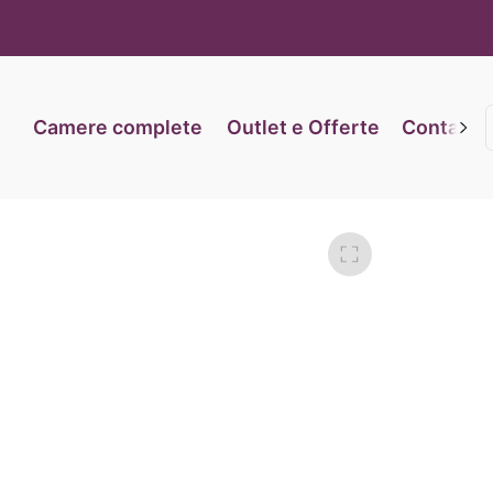
iva sulla raccolta
Le tue preferenze relative alla priva
Camere complete
Outlet e Offerte
Contatti