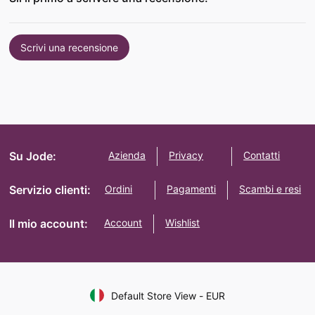
Scrivi una recensione
Su Jode:
Azienda
Privacy
Contatti
Servizio clienti:
Ordini
Pagamenti
Scambi e resi
Il mio account:
Account
Wishlist
Default Store View
-
EUR