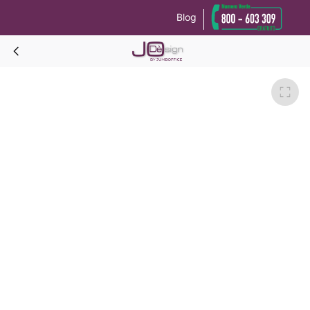
Blog
Le tue preferenze relative alla privacy
Informativa sulla raccolta
EGEO Scrittoio predisposto per frigobar L.120-Ciliegio bianco