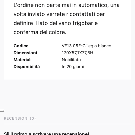
L'ordine non parte mai in automatico, una
volta inviato verrete ricontattati per
definire il lato del vano frigobar e
conferma del colore.
Codice
VF13.05F-Ciliegio bianco
Dimensioni
120X57,1X77,6H
Materiali
Nobilitato
Disponibilità
In
20
giorni
RECENSIONI
(
0
)
Sii il primo a scrivere una recensione!