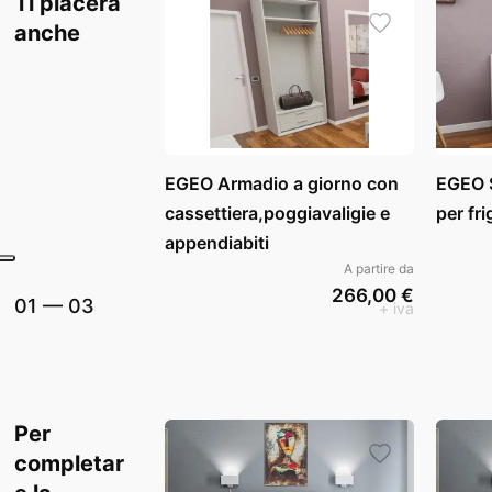
Ti piacerà
anche
EGEO Armadio a giorno con
EGEO S
cassettiera,poggiavaligie e
per fr
appendiabiti
A partire da
266,00 €
01
—
03
+ iva
Per
completar