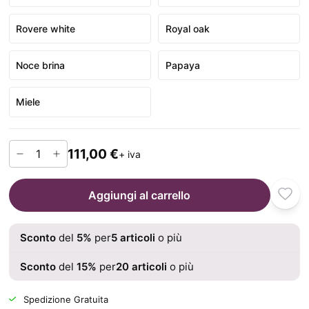
Rovere white
Royal oak
Noce brina
Papaya
Miele
111,00 €
+ iva
Aggiungi al carrello
Sconto
del
5
%
per
5
articoli
o più
Sconto
del
15
%
per
20
articoli
o più
Spedizione Gratuita