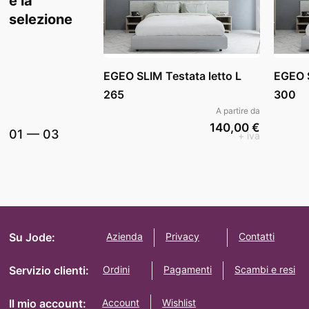
e la
selezione
EGEO SLIM Testata letto L
EGEO S
265
300
A partire da
140,00 €
01
—
03
+ iva
Su Jode:
Azienda
Privacy
Contatti
Servizio clienti:
Ordini
Pagamenti
Scambi e resi
Il mio account:
Account
Wishlist