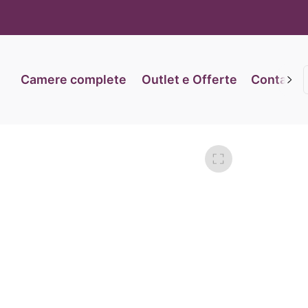
iva sulla raccolta
Le tue preferenze relative alla priva
Camere complete
Outlet e Offerte
Contatti