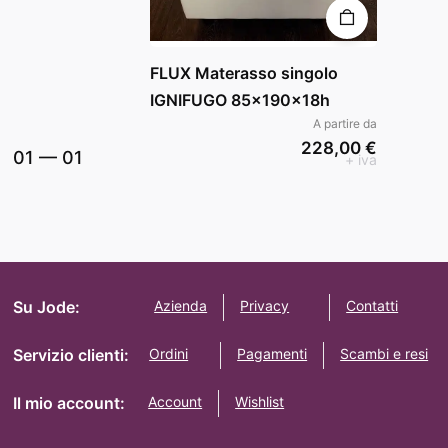
FLUX Materasso singolo
IGNIFUGO 85x190x18h
A partire da
228,00 €
01
—
01
+ iva
Su Jode:
Azienda
Privacy
Contatti
Servizio clienti:
Ordini
Pagamenti
Scambi e resi
Il mio account:
Account
Wishlist