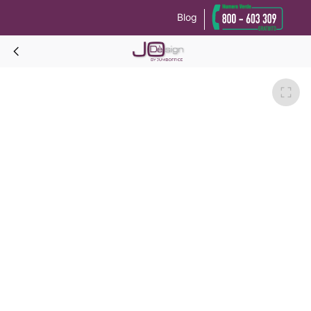
Blog
Le tue preferenze relative alla privacy
Informativa sulla raccolta
GIGLIO TESTATA LETTO ignifuga H.130 CM-Beige-L.80/90