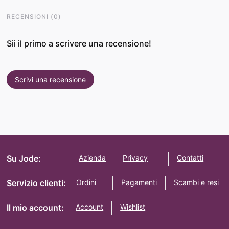
RECENSIONI
(
0
)
Sii il primo a scrivere una recensione!
Scrivi una recensione
Su Jode:
Azienda
Privacy
Contatti
Servizio clienti:
Ordini
Pagamenti
Scambi e resi
Il mio account:
Account
Wishlist