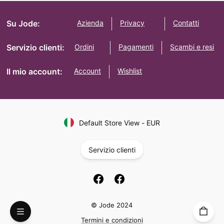
Su Jode:
Azienda
Privacy
Contatti
Servizio clienti:
Ordini
Pagamenti
Scambi e resi
Il mio account:
Account
Wishlist
Default Store View
-
EUR
Servizio clienti
© Jode 2024
Termini e condizioni