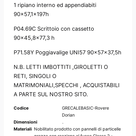
1 ripiano interno ed appendiabiti
90x57,1x197h
P04.69C Scrittoio con cassetto
90x45,8x77,3 h
P71.58Y Poggiavalige UNI57 90x57x37,5h
N.B. LETTI IMBOTTITI ,GIROLETTI O
RETI, SINGOLI O
MATRIMONIALI,SPECCHI , ACQUISTABILI
A PARTE SUL NOSTRO SITO.
Codice
GRECALEBASIC-Rovere
Dorian
Dimensioni
.
Materiali
Nobilitato prodotto con pannelli di particelle
grezze con reazione al fuoco Classe 2 -