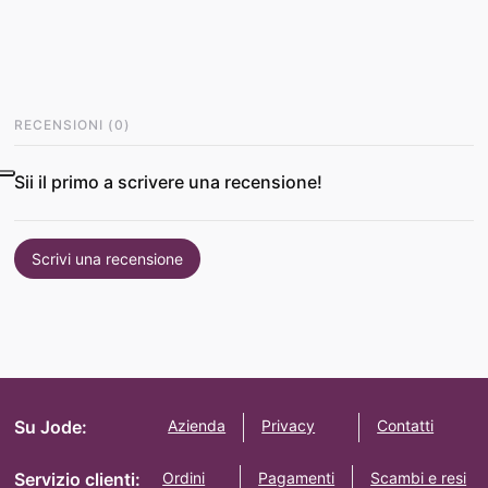
RECENSIONI
(
0
)
Sii il primo a scrivere una recensione!
Scrivi una recensione
Su Jode:
Azienda
Privacy
Contatti
Servizio clienti:
Ordini
Pagamenti
Scambi e resi