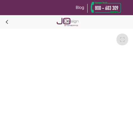
Blog
Le tue preferenze relative alla privacy
Informativa sulla raccolta
GRECALE BASIC PROF.CM.57 Scrittoio-Rovere Dorian