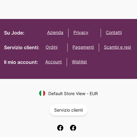
Su Jode:
Azienda
Privacy
Contatti
Servizio clienti:
Ordini
Pagamenti
Scambi e resi
Il mio account:
Account
Wishlist
Default Store View
-
EUR
Servizio clienti