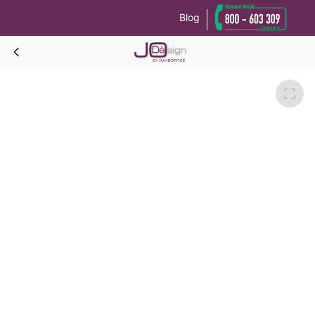
Blog
Le tue preferenze relative alla privacy
Informativa sulla raccolta
GRECALE PANEL PROF. 57 Portavaligie con specchio-Rovere Dorian