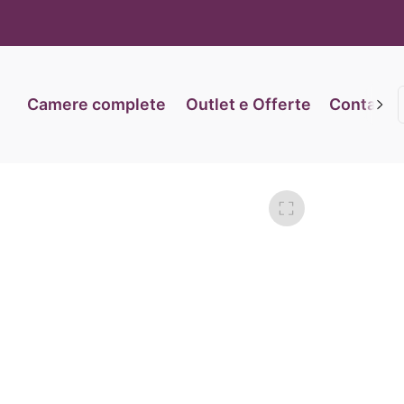
iva sulla raccolta
Le tue preferenze relative alla priva
Camere complete
Outlet e Offerte
Contatti