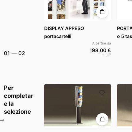
DISPLAY APPESO
PORTA
portacartelli
o 5 ta
A partire da
198,00 €
01
—
02
+ iva
Per
completar
e la
selezione