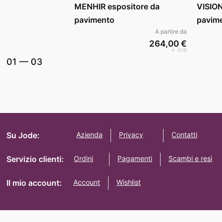
MENHIR espositore da
VISION
pavimento
pavim
A partire da
264,00 €
+ iva
01
—
03
Su Jode:
Azienda
Privacy
Contatti
Servizio clienti:
Ordini
Pagamenti
Scambi e resi
Il mio account:
Account
Wishlist