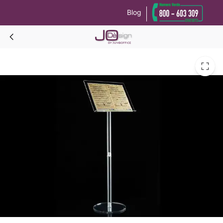
Blog
Le tue preferenze relative alla privacy
Informativa sulla raccolta
CRYL LEGGIO da pavimento in acrilico trasparente