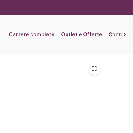
iva sulla raccolta
Le tue preferenze relative alla priva
Camere complete
Outlet e Offerte
Contatti