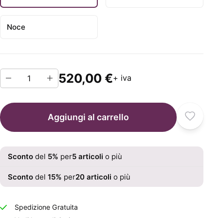
Noce
520,00 €
+ iva
Aggiungi al carrello
Sconto
del
5
%
per
5
articoli
o più
Sconto
del
15
%
per
20
articoli
o più
Spedizione Gratuita