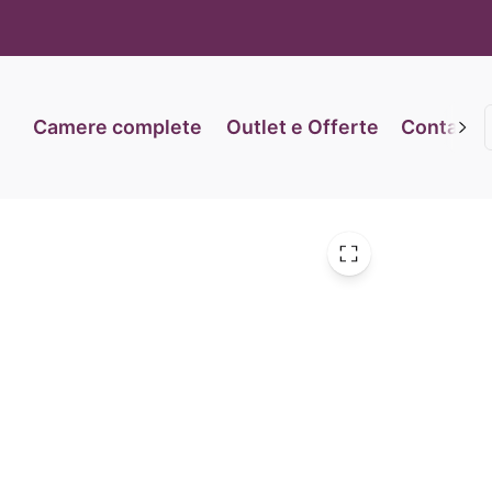
iva sulla raccolta
Le tue preferenze relative alla priva
Camere complete
Outlet e Offerte
Contatti