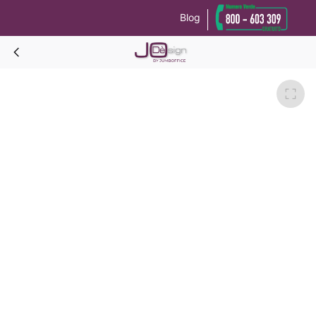
Blog
Le tue preferenze relative alla privacy
Informativa sulla raccolta
TEKNO Reception 1 angolo L.280-Rovere portofino-Sinistro