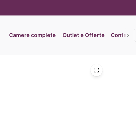
iva sulla raccolta
Le tue preferenze relative alla priva
Camere complete
Outlet e Offerte
Contatti