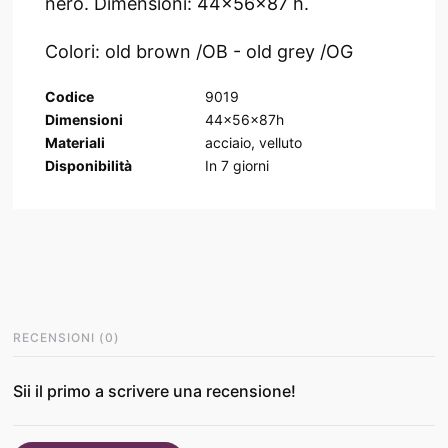
nero. Dimensioni: 44x56x87 h.
Colori: old brown /OB - old grey /OG
Codice
9019
Dimensioni
44x56x87h
Materiali
acciaio, velluto
Disponibilità
In
7
giorni
RECENSIONI
(
0
)
Sii il primo a scrivere una recensione!