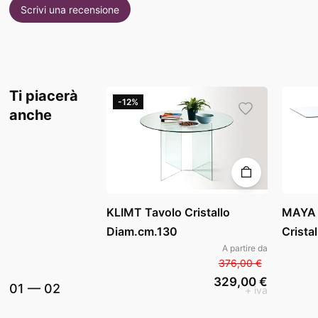
Scrivi una recensione
Ti piacerà
-12%
anche
KLIMT Tavolo Cristallo
MAYA 
Diam.cm.130
Crista
A partire da
376,00 €
329,00 €
01
—
02
+ iva