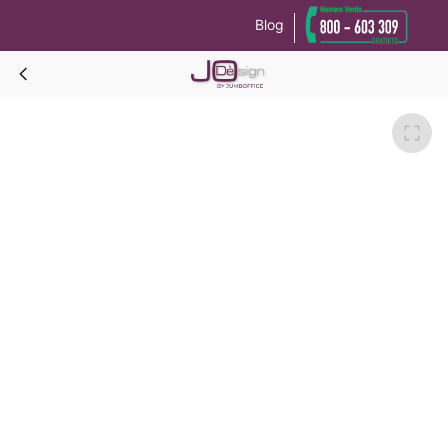
Blog
Le tue preferenze relative alla privacy
Informativa sulla raccolta
MAGNOLIA TESTATA LETTO ignifuga H.95 CM-Bianco-L.160/170