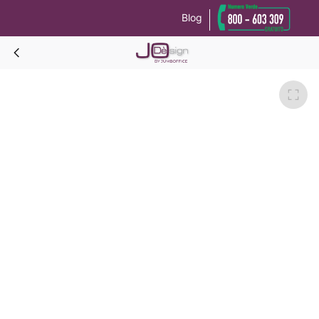
Blog
Le tue preferenze relative alla privacy
Informativa sulla raccolta
MAGNOLIA TESTATA LETTO ignifuga H.95 CM-Giallo-L.160/170