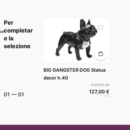
Per
completar
e la
selezione
BIG GANGSTER DOG Statua
decor h.40
A partire da
127,00 €
01
—
01
+ iva