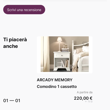
Scrivi una recensione
Ti piacerà
anche
ARCADY MEMORY
Comodino 1 cassetto
A partire da
220,00 €
01
—
01
+ iva