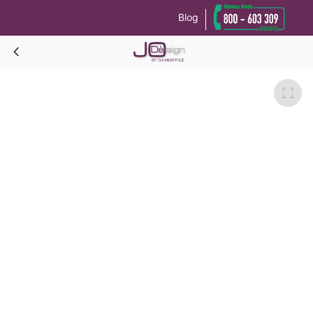
Blog
Le tue preferenze relative alla privacy
Informativa sulla raccolta
NASHI TESTATA LETTO ignifuga H.125 CM-Grigio scuro-L.160/170