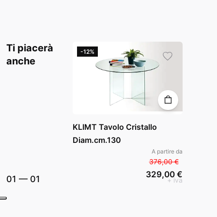
Ti piacerà
-12%
anche
KLIMT Tavolo Cristallo
Diam.cm.130
A partire da
376,00 €
329,00 €
01
—
01
+ iva