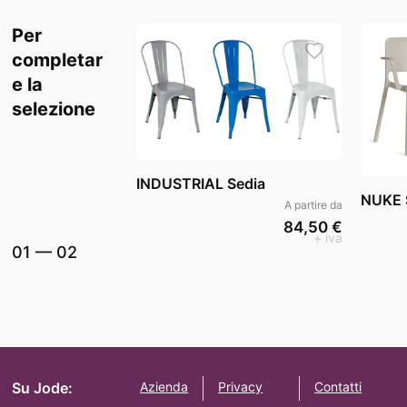
Per
completar
e la
selezione
INDUSTRIAL Sedia
NUKE S
A partire da
84,50 €
+ iva
01
—
02
Su Jode:
Azienda
Privacy
Contatti