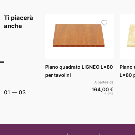
Ti piacerà
anche
Piano quadrato LIGNEO L=80
Piano
per tavolini
L=80 p
A partire da
164,00 €
01
—
03
+ iva