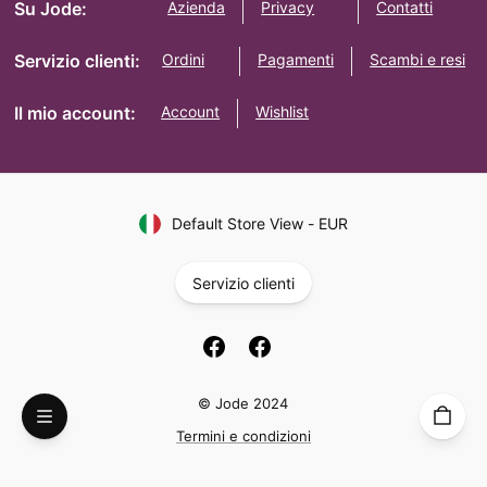
Su Jode:
Azienda
Privacy
Contatti
Servizio clienti:
Ordini
Pagamenti
Scambi e resi
Il mio account:
Account
Wishlist
Default Store View
-
EUR
Servizio clienti
© Jode 2024
Termini e condizioni