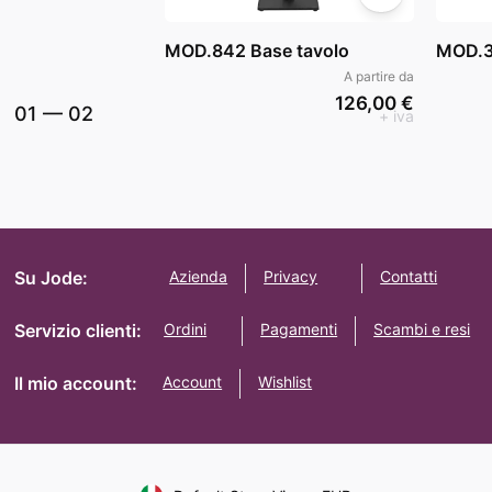
MOD.842 Base tavolo
MOD.3
A partire da
126,00 €
01
—
02
+ iva
Su Jode:
Azienda
Privacy
Contatti
Servizio clienti:
Ordini
Pagamenti
Scambi e resi
Il mio account:
Account
Wishlist