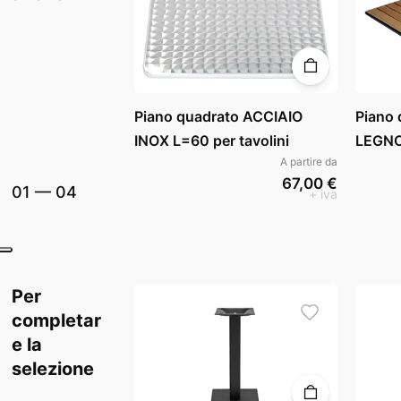
Piano quadrato ACCIAIO
Piano
INOX L=60 per tavolini
LEGNO 
A partire da
67,00 €
01
—
04
+ iva
Per
completar
e la
selezione