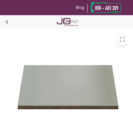
Blog
Le tue preferenze relative alla privacy
Informativa sulla raccolta
Piano quadrato TINTA UNITA L=60 per tavolini