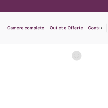
iva sulla raccolta
Le tue preferenze relative alla priva
Camere complete
Outlet e Offerte
Contatti