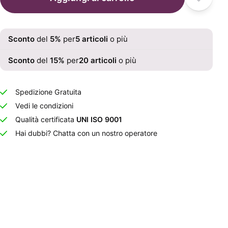
Sconto
del
5
%
per
5
articoli
o più
Sconto
del
15
%
per
20
articoli
o più
Spedizione Gratuita
Vedi le condizioni
Qualità certificata
UNI ISO 9001
Hai dubbi? Chatta con un nostro operatore