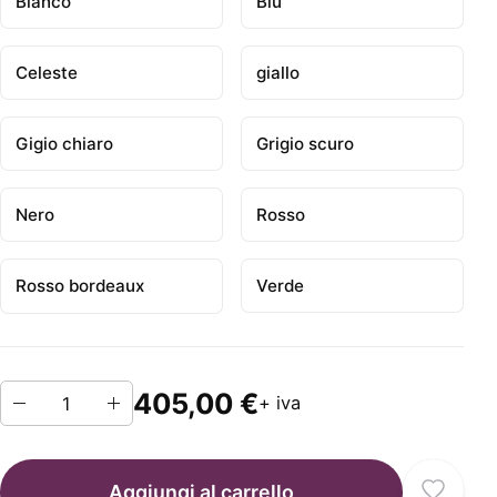
Bianco
Blu
Celeste
giallo
Gigio chiaro
Grigio scuro
Nero
Rosso
Rosso bordeaux
Verde
405,00 €
+ iva
Aggiungi al carrello