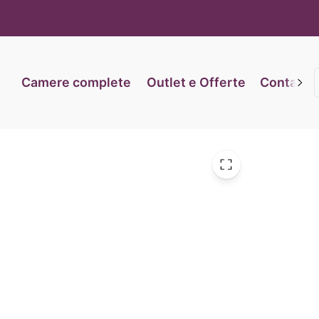
iva sulla raccolta
Le tue preferenze relative alla priva
Camere complete
Outlet e Offerte
Contatti