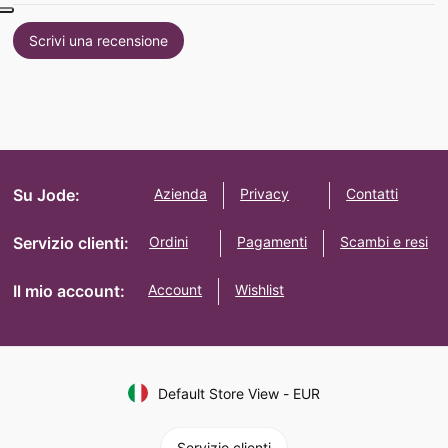
Scrivi una recensione
Su Jode:
Azienda
Privacy
Contatti
Servizio clienti:
Ordini
Pagamenti
Scambi e resi
Il mio account:
Account
Wishlist
Default Store View
-
EUR
Servizio clienti