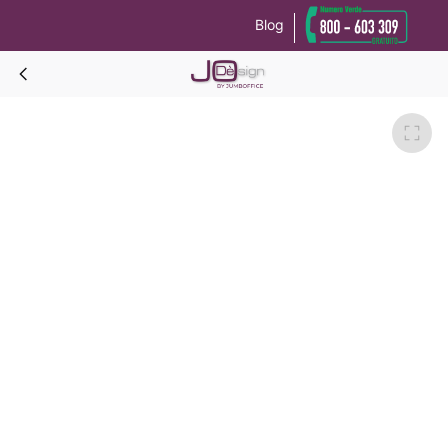
Blog
Le tue preferenze relative alla privacy
Informativa sulla raccolta
YOGA Riunioni VETRO 200-Gambe grigie/vetro nero