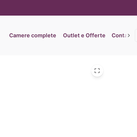
iva sulla raccolta
Le tue preferenze relative alla priva
Camere complete
Outlet e Offerte
Contatti