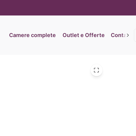
iva sulla raccolta
Le tue preferenze relative alla priva
Camere complete
Outlet e Offerte
Contatti