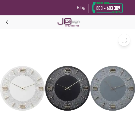
Blog
Le tue preferenze relative alla privacy
Informativa sulla raccolta
LEONARDO Orologio Diam.48,5