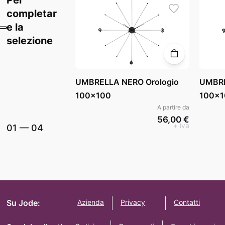
completar
e la
selezione
UMBRELLA NERO Orologio
UMBRE
100x100
100x1
A partire da
56,00 €
+ iva
01
—
04
Su Jode:
Azienda
Privacy
Contatti